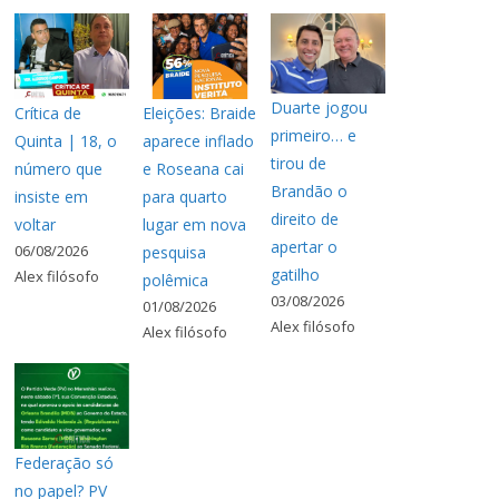
Duarte jogou
Crítica de
Eleições: Braide
primeiro… e
Quinta | 18, o
aparece inflado
tirou de
número que
e Roseana cai
Brandão o
insiste em
para quarto
direito de
voltar
lugar em nova
apertar o
06/08/2026
pesquisa
gatilho
Alex filósofo
polêmica
03/08/2026
01/08/2026
Alex filósofo
Alex filósofo
Federação só
no papel? PV