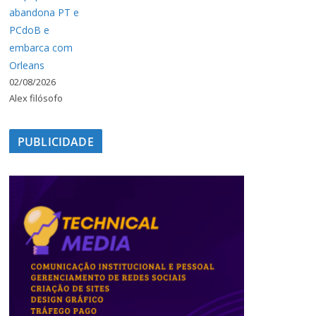
abandona PT e
PCdoB e
embarca com
Orleans
02/08/2026
Alex filósofo
PUBLICIDADE