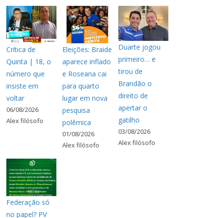
Duarte jogou
Crítica de
Eleições: Braide
primeiro… e
Quinta | 18, o
aparece inflado
tirou de
número que
e Roseana cai
Brandão o
insiste em
para quarto
direito de
voltar
lugar em nova
apertar o
06/08/2026
pesquisa
gatilho
Alex filósofo
polêmica
03/08/2026
01/08/2026
Alex filósofo
Alex filósofo
Federação só
no papel? PV