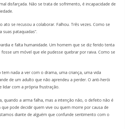
mal disfarçada. Não se trata de sofrimento, é incapacidade de
iedade.
 o ato se recusou a colaborar. Falhou. Três vezes. Como se
a suas pataquadas”.
vardia e falta humanidade. Um homem que se diz ferido tenta
 fosse um móvel que ele pudesse quebrar por raiva. Como se
o tem nada a ver com o drama, uma criança, uma vida
ande de um adulto que não aprendeu a perder. O anti-herói
e lidar com a própria frustração.
da, quando a arma falha, mas a intenção não, o defeito não é
 que pode decidir quem vive ou quem morre por causa de
Estamos diante de alguém que confunde sentimento com o