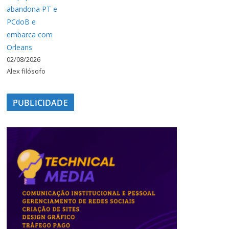
abandona PT e
PCdoB e
embarca com
Orleans
02/08/2026
Alex filósofo
PUBLICIDADE