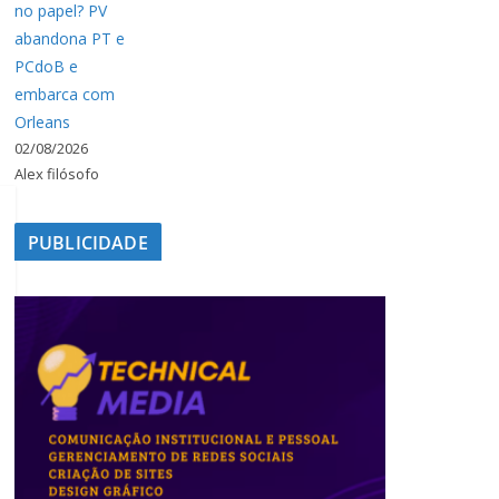
no papel? PV
abandona PT e
PCdoB e
embarca com
Orleans
02/08/2026
Alex filósofo
PUBLICIDADE