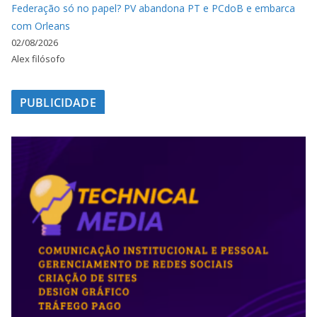
Federação só no papel? PV abandona PT e PCdoB e embarca
com Orleans
02/08/2026
Alex filósofo
PUBLICIDADE