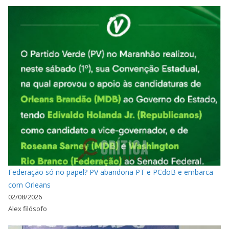
Federação só no papel? PV abandona PT e PCdoB e embarca
com Orleans
02/08/2026
Alex filósofo