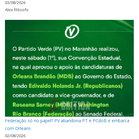
03/08/2026
Alex filósofo
Federação só no papel? PV abandona PT e PCdoB e embarca
com Orleans
02/08/2026