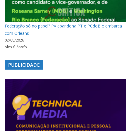
Federação só no papel? PV abandona PT e PCdoB e embarca
com Orleans
02/08/2026
Alex filósofo
PUBLICIDADE