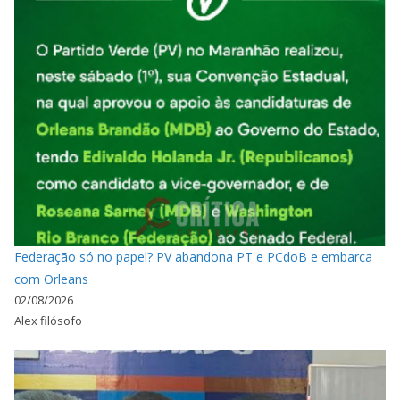
Federação só no papel? PV abandona PT e PCdoB e embarca
com Orleans
02/08/2026
Alex filósofo