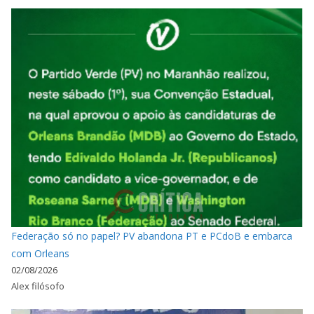
Federação só no papel? PV abandona PT e PCdoB e embarca
com Orleans
02/08/2026
Alex filósofo