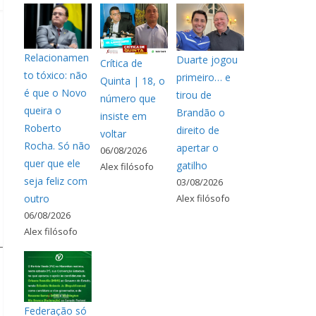
Relacionamen
Duarte jogou
Crítica de
to tóxico: não
primeiro… e
Quinta | 18, o
é que o Novo
tirou de
número que
queira o
Brandão o
insiste em
Roberto
direito de
voltar
Rocha. Só não
apertar o
06/08/2026
quer que ele
gatilho
Alex filósofo
seja feliz com
03/08/2026
outro
Alex filósofo
06/08/2026
Alex filósofo
Federação só