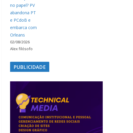
no papel? PV
abandona PT
e PCdoB e
embarca com
Orleans
02/08/2026
Alex filósofo
PUBLICIDADE