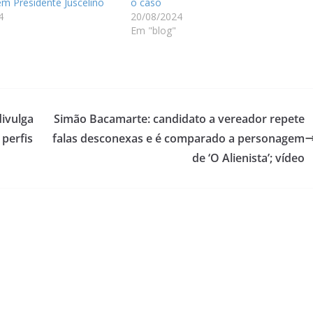
 em Presidente Juscelino
o caso
4
20/08/2024
Em "blog"
ivulga
Simão Bacamarte: candidato a vereador repete
perfis
falas desconexas e é comparado a personagem
de ‘O Alienista’; vídeo