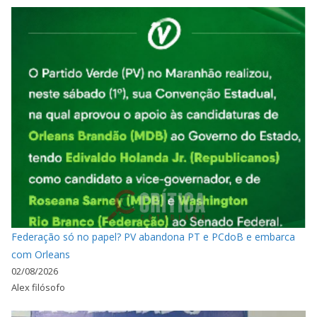
Federação só no papel? PV abandona PT e PCdoB e embarca
com Orleans
02/08/2026
Alex filósofo