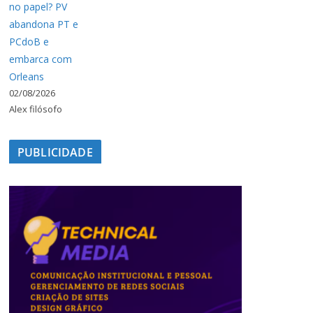
no papel? PV
abandona PT e
PCdoB e
embarca com
Orleans
02/08/2026
Alex filósofo
PUBLICIDADE