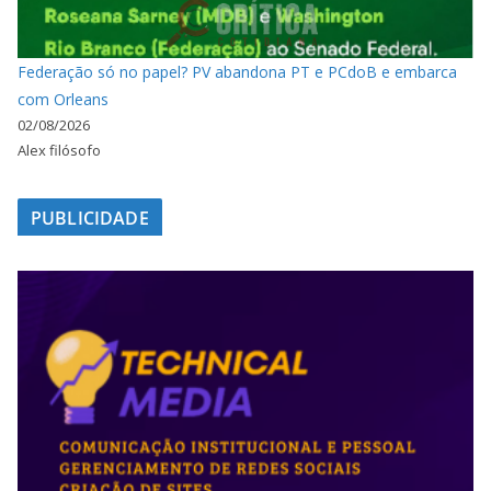
Federação só no papel? PV abandona PT e PCdoB e embarca
com Orleans
02/08/2026
Alex filósofo
PUBLICIDADE