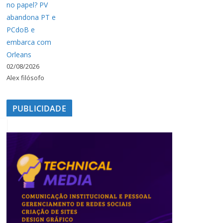
no papel? PV
abandona PT e
PCdoB e
embarca com
Orleans
02/08/2026
Alex filósofo
PUBLICIDADE