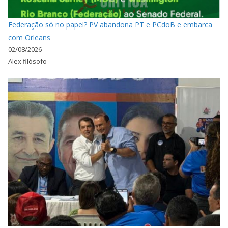
Federação só no papel? PV abandona PT e PCdoB e embarca
com Orleans
02/08/2026
Alex filósofo