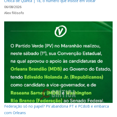
Crítica de Quinta | 18, o número que insiste em voltar
06/08/2026
Alex filósofo
Federação só no papel? PV abandona PT e PCdoB e embarca
com Orleans