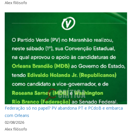
Alex filósofo
Federação só no papel? PV abandona PT e PCdoB e embarca
com Orleans
02/08/2026
Alex filósofo