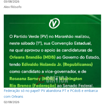
03/08/2026
Alex filósofo
Federação só no papel? PV abandona PT e PCdoB e embarca
com Orleans
02/08/2026