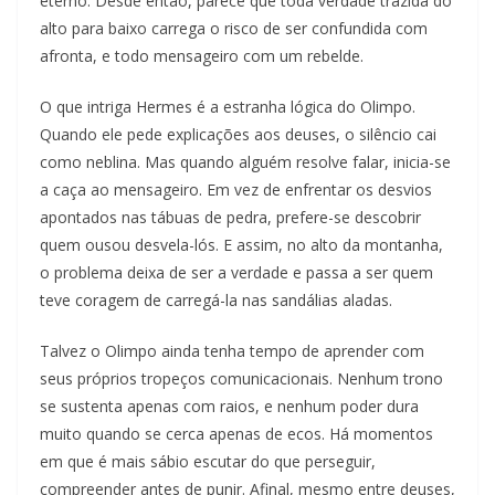
eterno. Desde então, parece que toda verdade trazida do
alto para baixo carrega o risco de ser confundida com
afronta, e todo mensageiro com um rebelde.
O que intriga Hermes é a estranha lógica do Olimpo.
Quando ele pede explicações aos deuses, o silêncio cai
como neblina. Mas quando alguém resolve falar, inicia-se
a caça ao mensageiro. Em vez de enfrentar os desvios
apontados nas tábuas de pedra, prefere-se descobrir
quem ousou desvela-lós. E assim, no alto da montanha,
o problema deixa de ser a verdade e passa a ser quem
teve coragem de carregá-la nas sandálias aladas.
Talvez o Olimpo ainda tenha tempo de aprender com
seus próprios tropeços comunicacionais. Nenhum trono
se sustenta apenas com raios, e nenhum poder dura
muito quando se cerca apenas de ecos. Há momentos
em que é mais sábio escutar do que perseguir,
compreender antes de punir. Afinal, mesmo entre deuses,